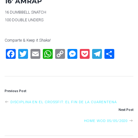
16′ AMRAP
16
DUMBBELL SNATCH
100
DOUBLE UNDERS
Comparte & Keep it Shaka!
F
T
E
W
C
M
P
T
S
a
wi
m
h
o
es
o
el
h
ce
tt
ai
at
p
se
ck
e
ar
b
er
l
s
y
n
et
gr
e
P
o
A
Li
g
a
Previous Post
O
ok
p
nk
er
m
DISCIPLINA EN EL CROSSFIT: EL FIN DE LA CUARENTENA
S
p
Next Post
T
HOME WOD 05/05/2020
N