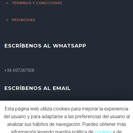
TÉRMINOS Y CONDICIONES
PRIVACIDAD
ESCRÍBENOS AL WHATSAPP
+34 697287928
ESCRÍBENOS AL EMAIL
Esta página web utiliza cookies para mejorar la experiencia
shakacrossfit@gmail.com
del usuario y para adaptarse a las preferencias del usuario al
analizar sus hábitos de navegación. Puedes obtener más
información leyendo nuestra política de
cookies
y de